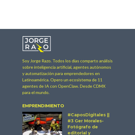
Soy Jorge Razo. Todos los días comparto análisis
sobre inteligencia artificial, agentes autónomos
y automatización para emprendedores en
Latinoamérica. Opero un ecosistema de 11
agentes de IA con OpenClaw. Desde CDMX
para el mundo.
EMPRENDIMIENTO
#CaposDigitales ||
#3 Ger Morales-
Fotógrafo de
editorial y