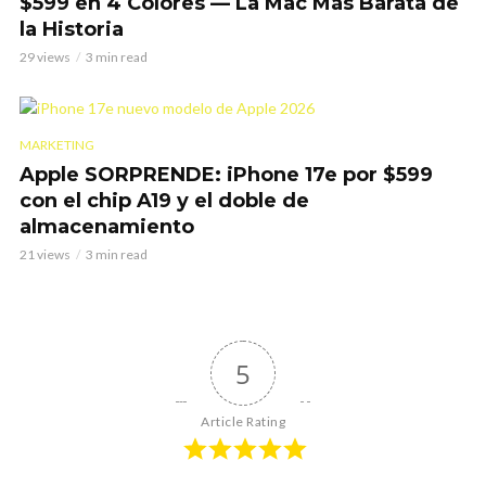
$599 en 4 Colores — La Mac Más Barata de
la Historia
29 views
3 min read
MARKETING
Apple SORPRENDE: iPhone 17e por $599
con el chip A19 y el doble de
almacenamiento
21 views
3 min read
5
Article Rating