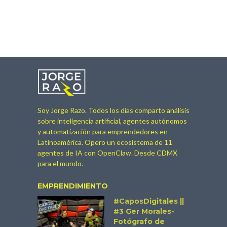
Soy Jorge Razo. Todos los días comparto análisis
sobre inteligencia artificial, agentes autónomos
y automatización para emprendedores en
Latinoamérica. Opero un ecosistema de 11
agentes de IA con OpenClaw. Desde CDMX
para el mundo.
EMPRENDIMIENTO
#CaposDigitales ||
#3 Ger Morales-
Fotógrafo de