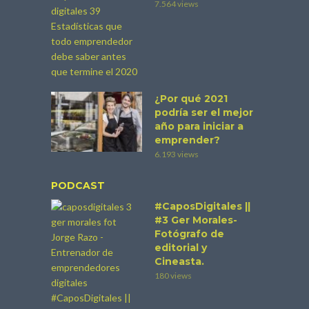
7.564 views
¿Por qué 2021
podría ser el mejor
año para iniciar a
emprender?
6.193 views
PODCAST
#CaposDigitales ||
#3 Ger Morales-
Fotógrafo de
editorial y
Cineasta.
180 views