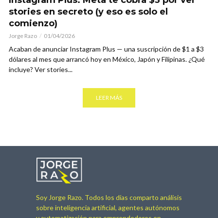
Instagram Plus: Meta te cobra $3 por ver
stories en secreto (y eso es solo el
comienzo)
Jorge Razo
01/04/2026
Acaban de anunciar Instagram Plus — una suscripción de $1 a $3
dólares al mes que arrancó hoy en México, Japón y Filipinas. ¿Qué
incluye? Ver stories...
LEER MÁS
Soy Jorge Razo. Todos los días comparto análisis
sobre inteligencia artificial, agentes autónomos
y automatización para emprendedores en