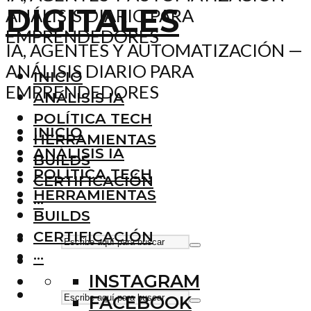
ANÁLISIS DIARIO PARA
EMPRENDEDORES
IA, AGENTES Y AUTOMATIZACIÓN —
ANÁLISIS DIARIO PARA
INICIO
EMPRENDEDORES
ANÁLISIS IA
POLÍTICA TECH
INICIO
HERRAMIENTAS
ANÁLISIS IA
BUILDS
POLÍTICA TECH
CERTIFICACIÓN
HERRAMIENTAS
···
BUILDS
CERTIFICACIÓN
···
INSTAGRAM
FACEBOOK