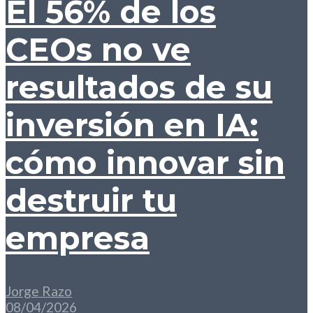
El 56% de los
CEOs no ve
resultados de su
inversión en IA:
cómo innovar sin
destruir tu
empresa
Jorge Razo
08/04/2026